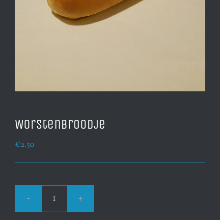
Worstenbroodje
€
2.50
Worstenbroodje
aantal